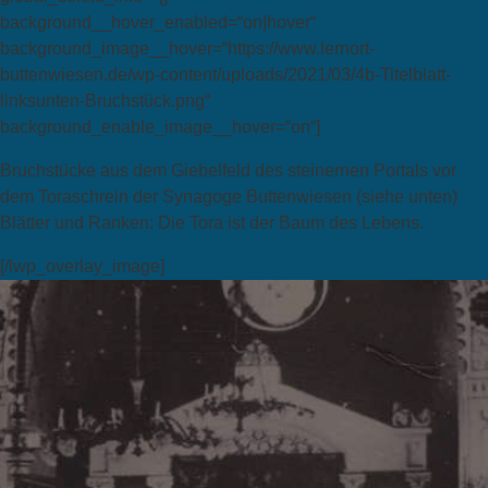
background__hover_enabled=“on|hover“
background_image__hover=“https://www.lernort-
buttenwiesen.de/wp-content/uploads/2021/03/4b-Titelblatt-
linksunten-Bruchstück.png“
background_enable_image__hover=“on“]
Bruchstücke aus dem Giebelfeld des steinernen Portals vor
dem Toraschrein der Synagoge Buttenwiesen (siehe unten)
Blätter und Ranken: Die Tora ist der Baum des Lebens.
[/lwp_overlay_image]