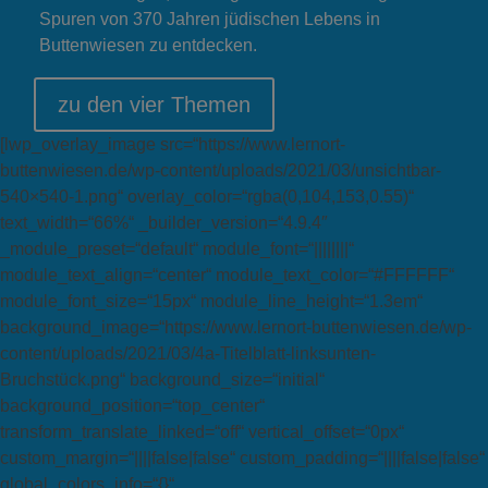
Spuren von 370 Jahren jüdischen Lebens in
Buttenwiesen zu entdecken.
zu den vier Themen
[lwp_overlay_image src=“https://www.lernort-
buttenwiesen.de/wp-content/uploads/2021/03/unsichtbar-
540×540-1.png“ overlay_color=“rgba(0,104,153,0.55)“
text_width=“66%“ _builder_version=“4.9.4″
_module_preset=“default“ module_font=“||||||||“
module_text_align=“center“ module_text_color=“#FFFFFF“
module_font_size=“15px“ module_line_height=“1.3em“
background_image=“https://www.lernort-buttenwiesen.de/wp-
content/uploads/2021/03/4a-Titelblatt-linksunten-
Bruchstück.png“ background_size=“initial“
background_position=“top_center“
transform_translate_linked=“off“ vertical_offset=“0px“
custom_margin=“||||false|false“ custom_padding=“||||false|false“
global_colors_info=“{}“