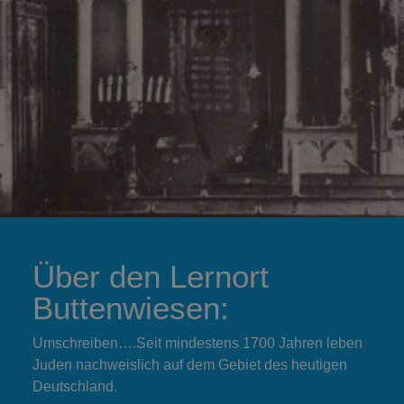
Über den Lernort
Buttenwiesen:
Umschreiben….Seit mindestens 1700 Jahren leben
Juden nachweislich auf dem Gebiet des heutigen
Deutschland.