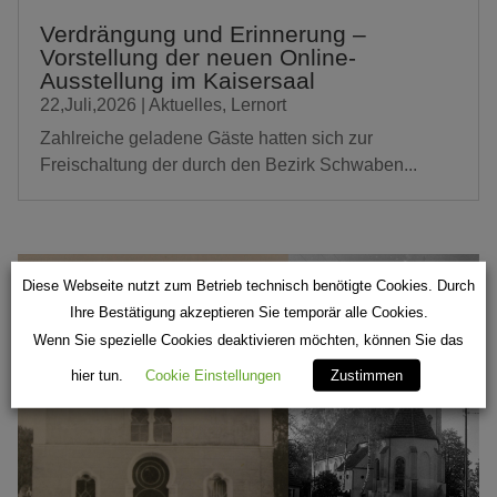
Verdrängung und Erinnerung –
Vorstellung der neuen Online-
Ausstellung im Kaisersaal
22,Juli,2026
|
Aktuelles
,
Lernort
Zahlreiche geladene Gäste hatten sich zur
Freischaltung der durch den Bezirk Schwaben...
Diese Webseite nutzt zum Betrieb technisch benötigte Cookies. Durch
Ihre Bestätigung akzeptieren Sie temporär alle Cookies.
Wenn Sie spezielle Cookies deaktivieren möchten, können Sie das
hier tun.
Cookie Einstellungen
Zustimmen