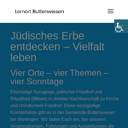
Jüdisches Erbe
entdecken – Vielfalt
leben
Vier Orte – vier Themen –
vier Sonntage
Ehemalige Synagoge, jüdischer Friedhof und
Ritualbad (Mikwe) in direkter Nachbarschaft zu Kirche
und christlichem Friedhof. Diese einzigartige
Konstellation gibt es in der Gemeinde Buttenwiesen
bei Wertingen. Wir laden Euch ein, bei unseren
Veranstaltungen, Führungen und Ausstellungen die