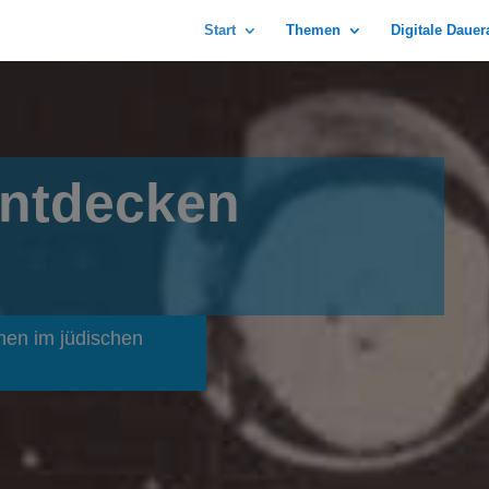
Start
Themen
Digitale Daue
entdecken
men im jüdischen