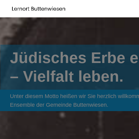
Jüdisches Erbe 
– Vielfalt leben.
Unter diesem Motto heißen wir Sie herzlich willkom
Ensemble der Gemeinde Buttenwiesen.