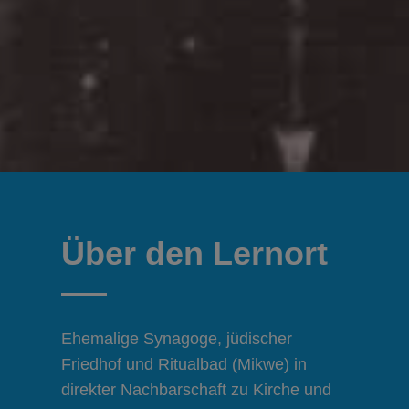
Über den Lernort
Ehemalige Synagoge, jüdischer
Friedhof und Ritualbad (Mikwe) in
direkter Nachbarschaft zu Kirche und