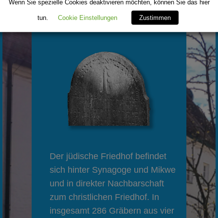
Wenn Sie spezielle Cookies deaktivieren möchten, können Sie das hier
Friedhof
tun.
Cookie Einstellungen
Zustimmen
Der jüdische Friedhof befindet
sich hinter Synagoge und Mikwe
und in direkter Nachbarschaft
zum christlichen Friedhof. In
insgesamt 286 Gräbern aus vier