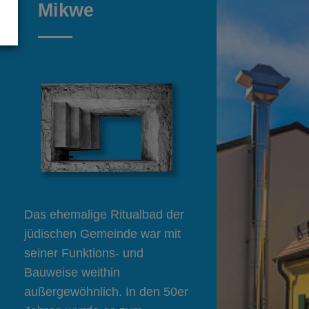
Mikwe
Das ehemalige Ritualbad der
jüdischen Gemeinde war mit
seiner Funktions- und
Bauweise weithin
außergewöhnlich. In den 50er