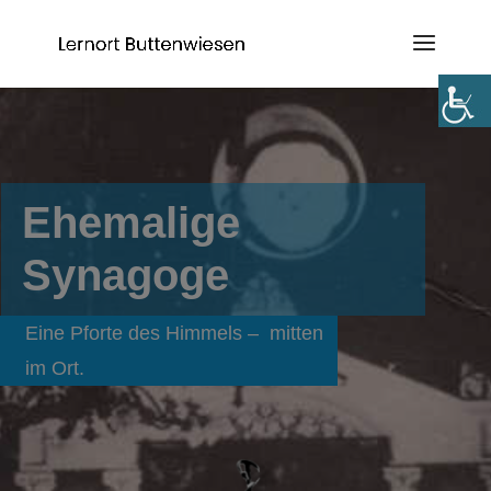
Ehemalige
Synagoge
Eine Pforte des Himmels – mitten
im Ort.