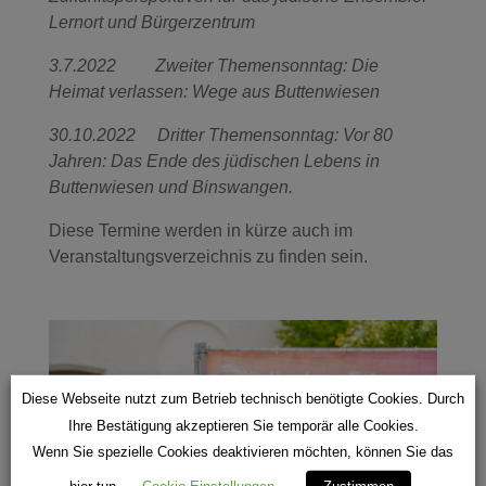
Lernort und Bürgerzentrum
3.7.2022 Zweiter Themensonntag: Die
Heimat verlassen: Wege aus Buttenwiesen
30.10.2022 Dritter Themensonntag: Vor 80
Jahren: Das Ende des jüdischen Lebens in
Buttenwiesen und Binswangen.
Diese Termine werden in kürze auch im
Veranstaltungsverzeichnis zu finden sein.
Diese Webseite nutzt zum Betrieb technisch benötigte Cookies. Durch
Ihre Bestätigung akzeptieren Sie temporär alle Cookies.
Wenn Sie spezielle Cookies deaktivieren möchten, können Sie das