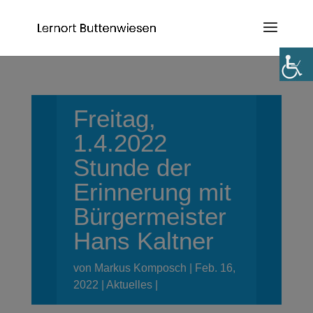
Freitag,
1.4.2022
Stunde der
Erinnerung mit
Bürgermeister
Hans Kaltner
von
Markus Komposch
Feb. 16,
2022
Aktuelles