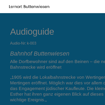
Audioguide
Audio-Nr: k-003
Bahnhof Buttenwiesen
Alle Dorfbewohner sind auf den Beinen – die n
Bahnstrecke wird eröffnet
„
1905 wird die Lokalbahnstrecke von Wertinge
Mertingen eröffnet. Möglich war dies vor allem 
das Engagement jüdischer Kaufleute. Die klein
Esther hat ihren ganz eigenen Blick auf dieses
wichtige Ereignis.
„