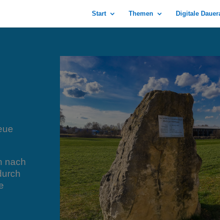
Start
Themen
Digitale Daue
eue
n nach
durch
e