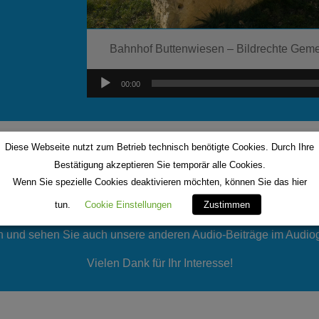
Bahnhof Buttenwiesen – Bildr
echte Geme
Audio-
00:00
Player
ntessori-Fachoberschule Wertingen
Diese Webseite nutzt zum Betrieb technisch benötigte Cookies. Durch Ihre
Bestätigung akzeptieren Sie temporär alle Cookies.
 aus dem Archiv des BR (Bayerischer Rundfunk)
Wenn Sie spezielle Cookies deaktivieren möchten, können Sie das hier
inal-Artikel des BR (klick).
tun.
Cookie Einstellungen
Zustimmen
 und sehen Sie auch unsere anderen Audio-Beiträge im Audio
Vielen Dank für Ihr Interesse!