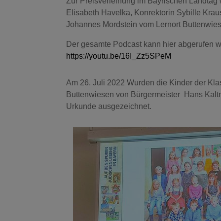
Zur Preisverleihung im Bayrischen Landtag 
Elisabeth Havelka, Konrektorin Sybille Kra
Johannes Mordstein vom Lernort Buttenwiese
Der gesamte Podcast kann hier abgerufen 
https://youtu.be/16I_Zz5SPeM
Am 26. Juli 2022 Wurden die Kinder der Klas
Buttenwiesen von Bürgermeister Hans Kaltne
Urkunde ausgezeichnet.