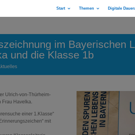
Start
Themen
Digitale Daue
szeichnung im Bayerischen L
a und die Klasse 1b
ktuelles
er Ulrich-von-Thürheim-
n Frau Havelka.
rensuche einer 1.Klasse“
Erinnerungszeichen“ mit