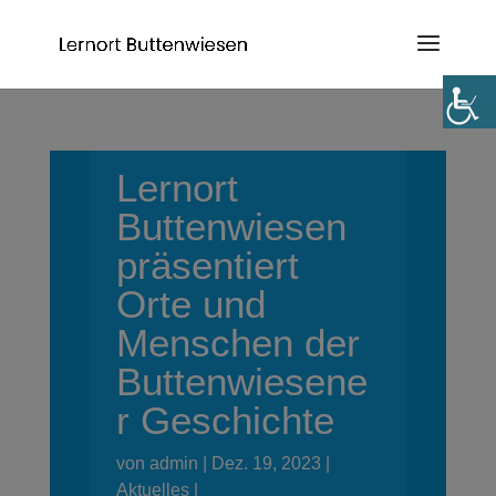
Lernort
Buttenwiesen
präsentiert
Orte und
Menschen der
Buttenwiesene
r Geschichte
von
admin
Dez. 19, 2023
Aktuelles