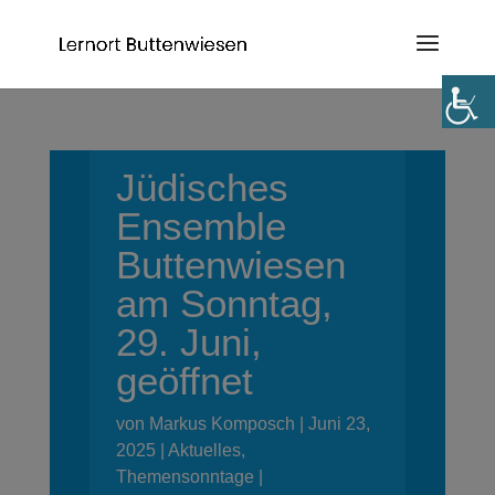
Jüdisches
Ensemble
Buttenwiesen
am Sonntag,
29. Juni,
geöffnet
von
Markus Komposch
Juni 23,
2025
Aktuelles
,
Themensonntage