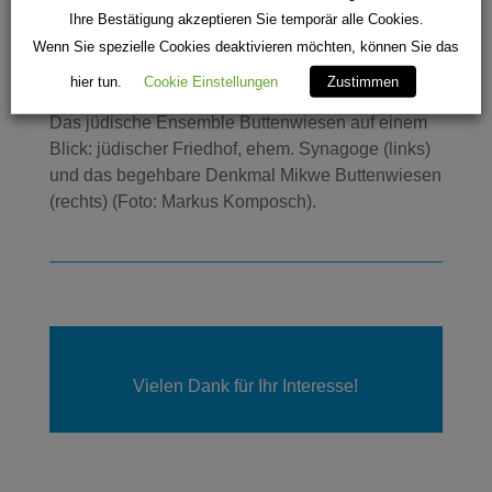
Ihre Bestätigung akzeptieren Sie temporär alle Cookies.
Wenn Sie spezielle Cookies deaktivieren möchten, können Sie das
Foto: Jüdisches_Ensemble_Buttenwiesen.jpg
hier tun.
Cookie Einstellungen
Zustimmen
Das jüdische Ensemble Buttenwiesen auf einem
Blick: jüdischer Friedhof, ehem. Synagoge (links)
und das begehbare Denkmal Mikwe Buttenwiesen
(rechts) (Foto: Markus Komposch).
Vielen Dank für Ihr Interesse!