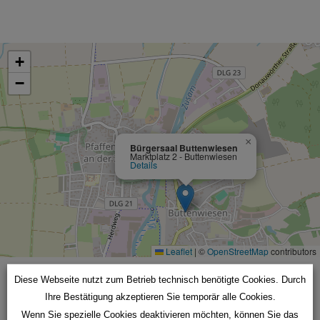
+
−
×
Bürgersaal Buttenwiesen
Marktplatz 2 - Buttenwiesen
Details
Leaflet
|
©
OpenStreetMap
contributors
Diese Webseite nutzt zum Betrieb technisch benötigte Cookies. Durch
Die Ausstellung in der Synagoge und
Ihre Bestätigung akzeptieren Sie temporär alle Cookies.
am Louis Lamm Platz wird gefördert
Wenn Sie spezielle Cookies deaktivieren möchten, können Sie das