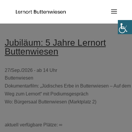
Jubiläum: 5 Jahre Lernort
Buttenwiesen
27/Sep./2026 - ab 14 Uhr
Buttenwiesen
Dokumentarfilm: „Jüdisches Erbe in Buttenwiesen – Auf dem
Weg zum Lernort“ mit Podiumsgespräch
Wo: Bürgersaal Buttenwiesen (Marktplatz 2)
aktuell verfügbare Plätze: ∞