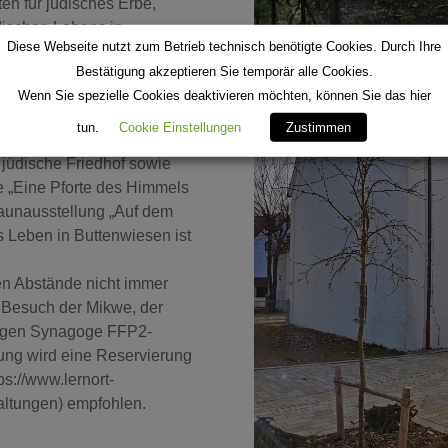
en für jüdisches Erbe,
dischen Lebens in
Diese Webseite nutzt zum Betrieb technisch benötigte Cookies. Durch Ihre
 für die Sanierung und
Bestätigung akzeptieren Sie temporär alle Cookies.
s auf dem Weg zum Lernort
Wenn Sie spezielle Cookies deaktivieren möchten, können Sie das hier
tun.
Cookie Einstellungen
Zustimmen
nen von 14:00 bis 17:00
 jüdische Friedhof sowie
e „Eine Pforte des Himmels
zaunausstellung „Auf dem
 Leben in Buttenwiesen ist
en Abstände nicht immer
 Besuch der Mikwe, der
ligen Synagoge FFP2-
rung wird eine Reservierung
ps://www.lernort-
altungen) empfohlen.