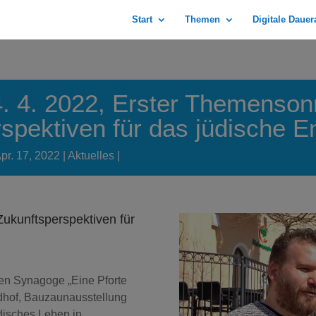
Start
Themen
Digitale Daue
. 4. 2022, Erster Themenson
spektiven für das jüdische 
pr. 17, 2022
Aktuelles
kunftsperspektiven für
gen Synagoge „Eine Pforte
edhof, Bauzaunausstellung
disches Leben in