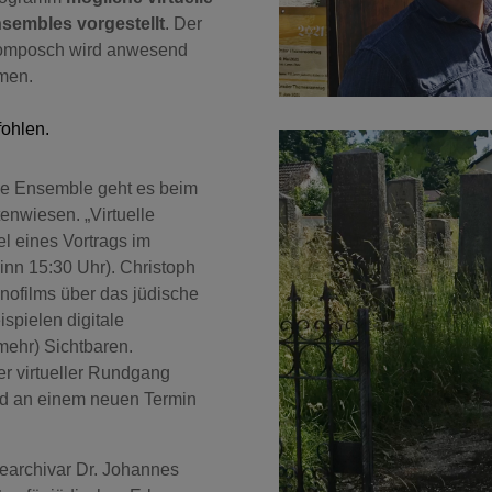
sembles vorgestellt
. Der
Komposch wird anwesend
men.
ohlen.
che Ensemble geht es beim
nwiesen. „Virtuelle
el eines Vortrags im
nn 15:30 Uhr). Christoph
ofilms über das jüdische
spielen digitale
(mehr) Sichtbaren.
r virtueller Rundgang
ird an einem neuen Termin
earchivar Dr. Johannes