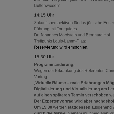
Buttenwiesen“
14:15 Uhr
Zukunftsperspektiven für das jüdische Ens
Führung mit Tourguides
Dr. Johannes Mordstein und Bernhard Hof
Treffpunkt Louis-Lamm-Platz
Reservierung wird empfohlen.
15:30 Uhr
Programmänderung:
Wegen der Erkrankung des Referenten Chr
Vortrag
„
Virtuelle Räume – reale Erfahrungen Mög
Digitalisierung und Virtualisierung am L
auf einen späteren Termin verschoben
we
Der Expertenvortrag wird aber nachgehol
Um 15:30
werden
stattdessen
ausgehend
durch die Mikwe
in einem multimedialen 