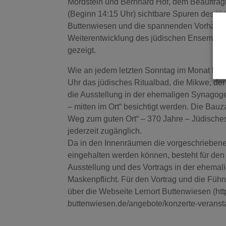
Mordstein und Bernhard Hof, dem Beauftragt
(Beginn 14:15 Uhr) sichtbare Spuren des jü
Buttenwiesen und die spannenden Vorhaben
Weiterentwicklung des jüdischen Ensemble
gezeigt.
Wie an jedem letzten Sonntag im Monat kön
Uhr das jüdisches Ritualbad, die Mikwe, der
die Ausstellung in der ehemaligen Synagog
– mitten im Ort“ besichtigt werden. Die Bau
Weg zum guten Ort“ – 370 Jahre – Jüdisches
jederzeit zugänglich.
Da in den Innenräumen die vorgeschrieben
eingehalten werden können, besteht für den
Ausstellung und des Vortrags in der ehema
Maskenpflicht. Für den Vortrag und die Füh
über die Webseite Lernort Buttenwiesen (htt
buttenwiesen.de/angebote/konzerte-veranst