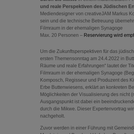
und reale Perspektiven des Jüdischen En
Mediendesigner von creativeJAM Markus 
sein und die technische Betreuung überneh
Filmraum in der ehemaligen Synagoge
Max. 20 Personen –
Reservierung wird empf
Um die Zukunftsperspektiven für das jüdis
ersten Themensonntag am 24.4.2022 in Butte
Räume und reale Erfahrungen“ lautet der Tit
Filmraum in der ehemaligen Synagoge (Begi
Komposch, Regisseur und Produzent des Kin
Erbe Buttenwiesens, erklärt an konkreten Bei
Möglichkeiten der Visualisierung des nicht 
Ausgangspunkt ist dabei ein beeindruckende
durch die Mikwe. Dieser Expertenvortrag w
nachgeholt.
Zuvor werden in einer Führung mit Gemeind