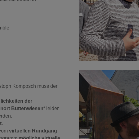
emble
istoph Komposch muss der
lichkeiten der
ernort Buttenwiesen
“ leider
rden.
t.
 vom
virtuellen Rundgang
Programm
mögliche virtuelle