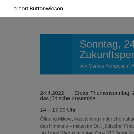
Sonntag, 24
Zukunftsper
von
Markus Komposch
A
24.4.2022 Erster Themensonntag: Zu
das jüdische Ensemble
14 – 17:00 Uhr
Öffnung Mikwe, Ausstellung in der ehemali
des Himmels – mitten im Ort“, jüdischer Fri
„Auf dem Weg zum guten Ort – 370 Jahre jü