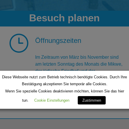
Besuch planen
}
Öffnungszeiten
Im Zeitraum von März bis November sind
am letzten Sonntag des Monats die Mikwe,
der jüdische Friedhof und der
Diese Webseite nutzt zum Betrieb technisch benötigte Cookies. Durch Ihre
Ausstellungsraum in der ehemaligen
Bestätigung akzeptieren Sie temporär alle Cookies.
Synagoge von 14 bis 17 Uhr geöffnet.
Wenn Sie spezielle Cookies deaktivieren möchten, können Sie das hier
Die Bauzaunausstellung am Louis-Lamm-
Platz und im Bereich der ehemaligen
tun.
Cookie Einstellungen
Zustimmen
Synagoge ist jederzeit zugänglich.